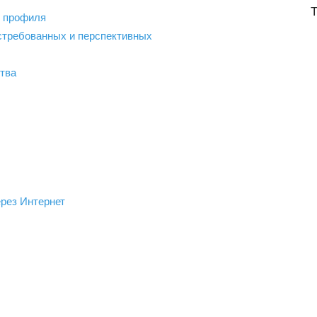
о профиля
стребованных и перспективных
ства
рез Интернет