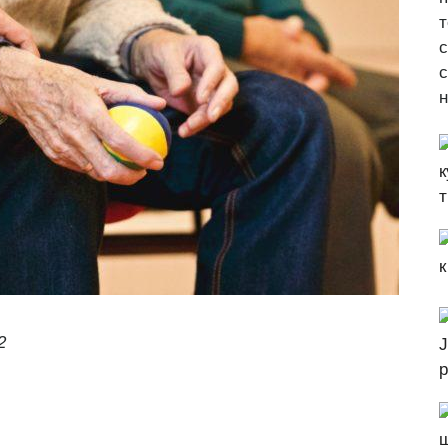
т
с
н
2