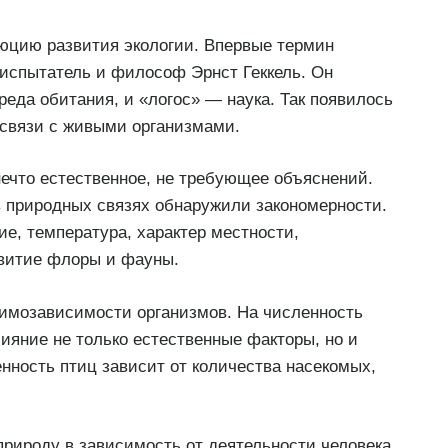
люцию развития экологии. Впервые термин
испытатель и философ Эрнст Геккель. Он
реда обитания, и «логос» — наука. Так появилось
освязи с живыми организмами.
нечто естественное, не требующее объяснений.
в природных связях обнаружили закономерности.
е, температура, характер местности,
звитие флоры и фауны.
заимозависимости организмов. На численность
ияние не только естественные факторы, но и
нность птиц зависит от количества насекомых,
природу в зависимость от деятельности человека.