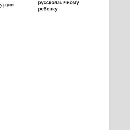
русскоязычному
ребенку