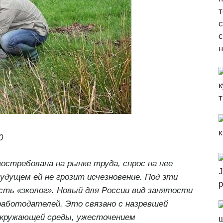
т
с
н
0
остребована на рынке труда, спрос на нее
дущем ей не грозит исчезновение. Под эти
сть «эколог». Новый для России вид занятости
работодателей. Это связано с назревшей
окружающей среды, ужесточением