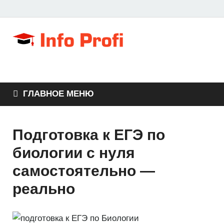
Info Profi 
Портал для студентов,
школьников и
абитуриентов
Портал о
професси
ГЛАВНОЕ МЕНЮ
и
Подготовка к ЕГЭ по
образова
биологии с нуля
самостоятельно —
реально