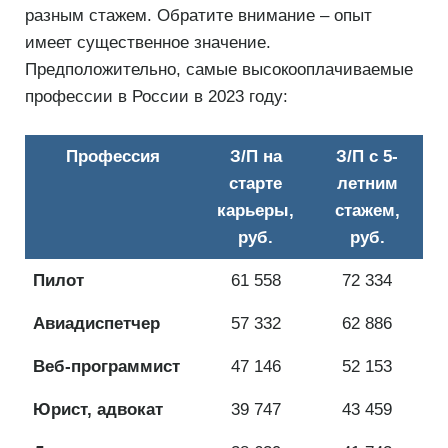
разным стажем. Обратите внимание – опыт
имеет существенное значение.
Предположительно, самые высокооплачиваемые
профессии в России в 2023 году:
Профессия
З/П на
З/П с 5-
старте
летним
карьеры,
стажем,
руб.
руб.
Пилот
61 558
72 334
Авиадиспетчер
57 332
62 886
Веб-программист
47 146
52 153
Юрист, адвокат
39 747
43 459