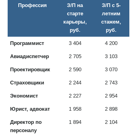
Профессия
З/П на
З/П с 5-
старте
летним
карьеры,
стажем,
руб.
руб.
Программист
3 404
4 200
Авиадиспетчер
2 705
3 103
Проектировщик
2 590
3 070
Страховщики
2 244
2 743
Экономист
2 227
2 954
Юрист, адвокат
1 958
2 898
Директор по
1 894
2 104
персоналу