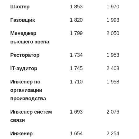
Шахтер
1 853
1 970
Газовщик
1 820
1 993
Менеджер
1 799
2 050
высшего звена
Ресторатор
1 734
1 953
IT-аудитор
1 745
2 408
Инженер по
1 710
1 958
организации
производства
Инженер систем
1 693
2 076
связи
Инженер-
1 654
2 254