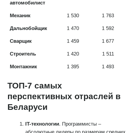
автомобилист
Механик
1 530
1 763
Дальнобойщик
1 470
1 592
Сварщик
1 459
1 677
Строитель
1 420
1 511
Монтажник
1 395
1 493
ТОП-7 самых
перспективных отраслей в
Беларуси
IT-технологии
. Программисты –
абсолютные лидеры по размерам средних