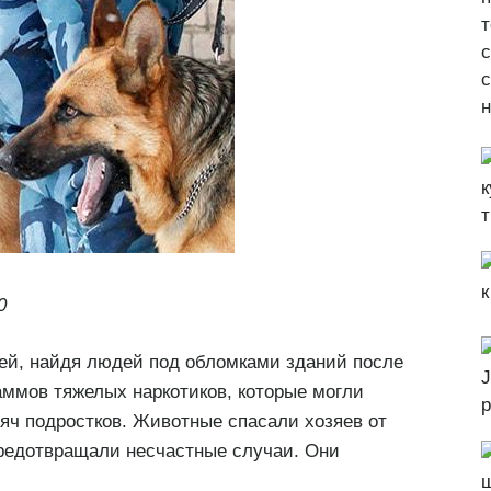
т
с
н
0
ей, найдя людей под обломками зданий после
аммов тяжелых наркотиков, которые могли
яч подростков. Животные спасали хозяев от
предотвращали несчастные случаи. Они