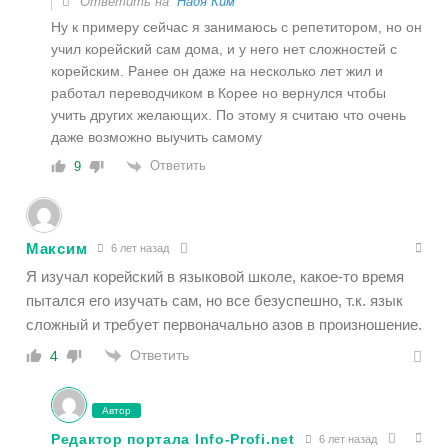
Ответить на
Надя Ким
Ну к примеру сейчас я занимаюсь с репетитором, но он
учил корейский сам дома, и у него нет сложностей с
корейским. Ранее он даже на несколько лет жил и
работал переводчиком в Корее но вернулся чтобы
учить других желающих. По этому я считаю что очень
даже возможно выучить самому
Ответить
9
Максим
6 лет назад
Я изучал корейский в языковой школе, какое-то время
пытался его изучать сам, но все безуспешно, т.к. язык
сложный и требует первоначально азов в произношение.
Ответить
4
Автор
Редактор портала Info-Profi.net
6 лет назад